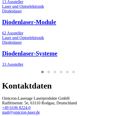
13 Aussteller
2
Laser und Optoelektronik
B
Diodenlaser
M
Diodenlaser-Module
62 Aussteller
Laser und Optoelektronik
6
Diodenlaser
B
M
Diodenlaser-Systeme
33 Aussteller
3
Kontaktdaten
Omicron-Laserage Laserprodukte GmbH
Raiffeisenstr. 5e, 63110 Rodgau, Deutschland
+49 6106 8224-0
mail@omicron-laser.de