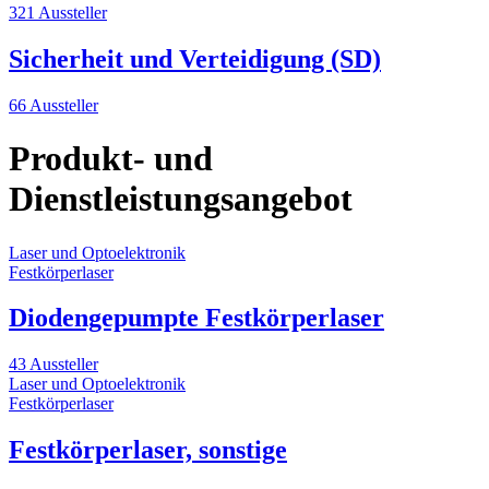
321 Aussteller
Sicherheit und Verteidigung (SD)
66 Aussteller
Produkt- und
Dienstleistungsangebot
Laser und Optoelektronik
L
Festkörperlaser
D
Diodengepumpte Festkörperlaser
43 Aussteller
1
Laser und Optoelektronik
L
Festkörperlaser
D
Festkörperlaser, sonstige