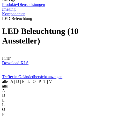
Produkte/Dienstleistungen
Imaging
Komponenten
LED Beleuchtung
LED Beleuchtung
(10
Aussteller)
Filter
Download XLS
Treffer in Geländeübersicht anzeigen
alle
| A | D | E | L | O | P | T | V
alle
A
D
E
L
O
P