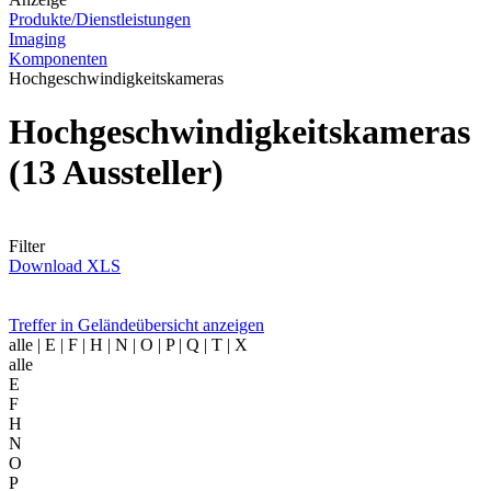
Produkte/Dienstleistungen
Imaging
Komponenten
Hochgeschwindigkeitskameras
Hochgeschwindigkeitskameras
(13 Aussteller)
Filter
Download XLS
Treffer in Geländeübersicht anzeigen
alle
| E | F | H | N | O | P | Q | T | X
alle
E
F
H
N
O
P