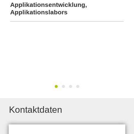
Applikationsentwicklung,
Applikationslabors
Las
Mat
Obe
La
Kontaktdaten