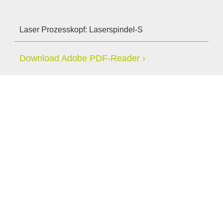
Laser Prozesskopf: Laserspindel-S
Download Adobe PDF-Reader
Anbieter & Impressum
Datenschutz
Privatsphäre/Datenschutz
www.world-of-photonics.com