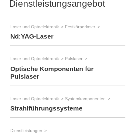
Dienstleistungsangebot
Laser und Optoelektronik
Festkörperlaser
Sys
Nd:YAG-Laser
Sy
se
Laser und Optoelektronik
Pulslaser
Sys
Optische Komponenten für
Pulslaser
Sy
M
Laser und Optoelektronik
Systemkomponenten
Las
Strahlführungssysteme
Mat
Sc
Dienstleistungen