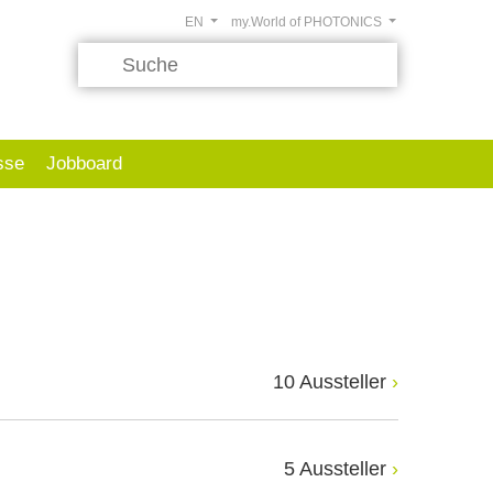
EN
my.World of PHOTONICS
sse
Jobboard
10 Aussteller
5 Aussteller