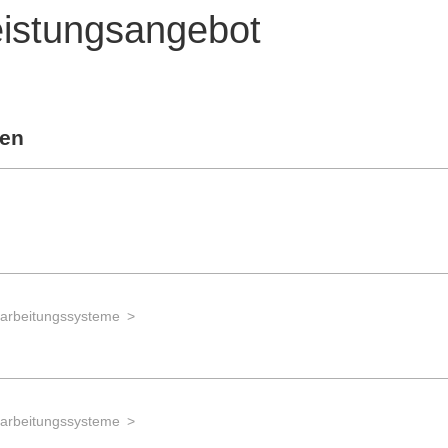
eistungsangebot
gen
earbeitungssysteme
earbeitungssysteme