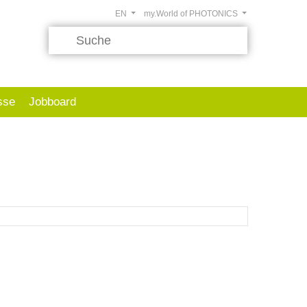
EN
my.World of PHOTONICS
sse
Jobboard