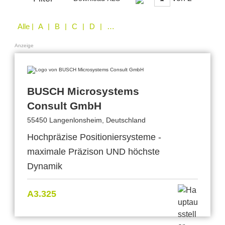
Alle
| A | B | C | D | E | F | H | I | J | L | M | P | R | S | T | W
Anzeige
BUSCH Microsystems
Consult GmbH
55450 Langenlonsheim, Deutschland
Hochpräzise Positioniersysteme -
maximale Präzison UND höchste
Dynamik
A3.325