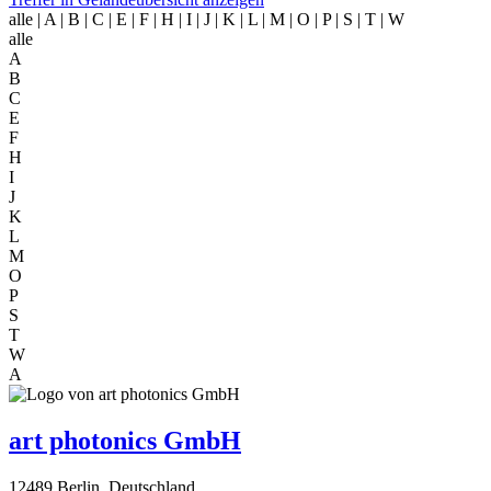
alle
| A | B | C | E | F | H | I | J | K | L | M | O | P | S | T | W
alle
A
B
C
E
F
H
I
J
K
L
M
O
P
S
T
W
A
art photonics GmbH
12489 Berlin, Deutschland