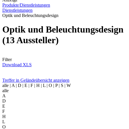
Produkte/Dienstleistungen
Dienstleistungen
Optik und Beleuchtungsdesign
Optik und Beleuchtungsdesign
(13 Aussteller)
Filter
Download XLS
Treffer in Geländeübersicht anzeigen
alle
| A | D | E | F | H | L | O | P | S | W
alle
A
D
E
F
H
L
O