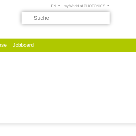
EN
my.World of PHOTONICS
sse
Jobboard