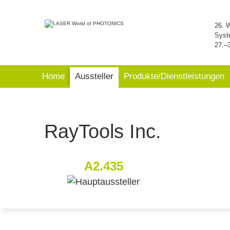
26. 
Syst
27.–
Home
Aussteller
Produkte/Dienstleistungen
RayTools Inc.
A2.435