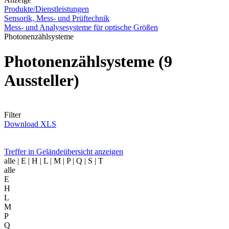
Produkte/Dienstleistungen
Sensorik, Mess- und Prüftechnik
Mess- und Analysesysteme für optische Größen
Photonenzählsysteme
Photonenzählsysteme
(9
Aussteller)
Filter
Download XLS
Treffer in Geländeübersicht anzeigen
alle
| E | H | L | M | P | Q | S | T
alle
E
H
L
M
P
Q