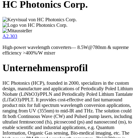
HC Photonics Corp.
A2.303
High-power wavelength converters— 8.5W@780nm & supreme
efficiency >400%/W mixer
Unternehmensprofil
HC Photonics (HCP), founded in 2000, specializes in the custom
design, manufacture and applications of Periodically Poled Lithium
Niobate (LiNbO3)/PPLN and Periodically Poled Lithium Tantalate
(LiTaO3)/PPLT. It provides cost-effective and fast turnaround
product mix for full spectrum wavelength conversion applications,
ranging from UV (355nm) to mid-IR and THz. The solution could
fit both Continuous Wave (CW) and Pulsed pump lasers, including
ultrafast femtosecond (fs), picosecond (ps) and nanosecond (ns), to
enable scientific and industrial applications, e.g. Quantum
Information, Organic Gas sensing, Bio-medical imaging, etc. The