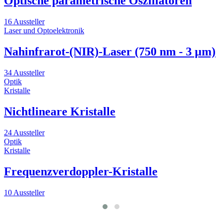
Optische parametrische Oszillatoren
16 Aussteller
8
Laser und Optoelektronik
Q
S
Nahinfrarot-(NIR)-Laser (750 nm - 3 µm)
34 Aussteller
Optik
5
Kristalle
Nichtlineare Kristalle
24 Aussteller
Optik
Kristalle
Frequenzverdoppler-Kristalle
10 Aussteller