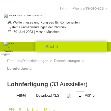
EN
my.World of PHOTONICS
26. Weltleitmesse und Kongress für Komponenten,
Systeme und Anwendungen der Photonik
27.–30. Juni 2023 | Messe München
Anzeige
Produkte/Dienstleistungen
Dienstleistungen
Lohnfertigung
Lohnfertigung
(33 Aussteller)
Filter
von
Download XLS
Alle
| # | B | C | D | E | F | L | M | N | O | P | R | S | T | V | W