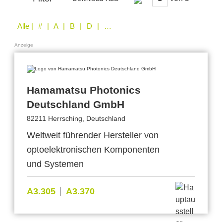
Alle
| # | A | B | D | E | F | G | H | I | J | K | L | M | N | O | P | Q | S | T | U | V | W | Z
Anzeige
Hamamatsu Photonics
Deutschland GmbH
82211 Herrsching, Deutschland
Weltweit führender Hersteller von
optoelektronischen Komponenten
und Systemen
A3.305
A3.370