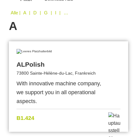
Alle
| A | D | G | I | M | N | S | U
A
ALPolish
73800 Sainte-Hélène-du-Lac, Frankreich
With innovative machine company,
we support you in all operational
aspects.
B1.424