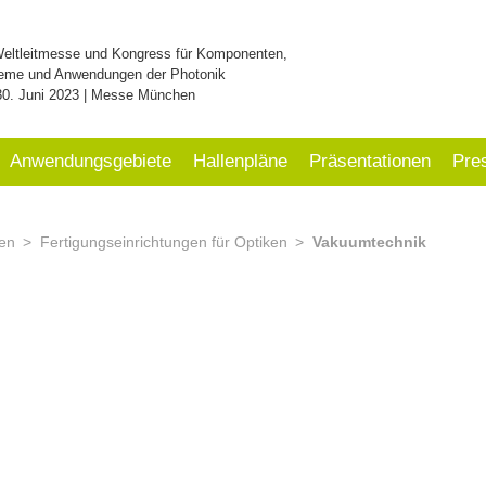
Weltleitmesse und Kongress für Komponenten,
eme und Anwendungen der Photonik
30. Juni 2023 | Messe München
Anwendungsgebiete
Hallenpläne
Präsentationen
Pre
ken
Fertigungseinrichtungen für Optiken
Vakuumtechnik