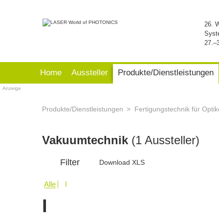
26. 
Syst
27.–
Home
Aussteller
Produkte/Dienstleistungen
Anzeige
Produkte/Dienstleistungen
Fertigungstechnik für Opti
Vakuumtechnik
(1 Aussteller)
Filter
Download XLS
Alle
I
I