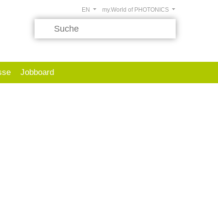
EN
my.World of PHOTONICS
sse
Jobboard