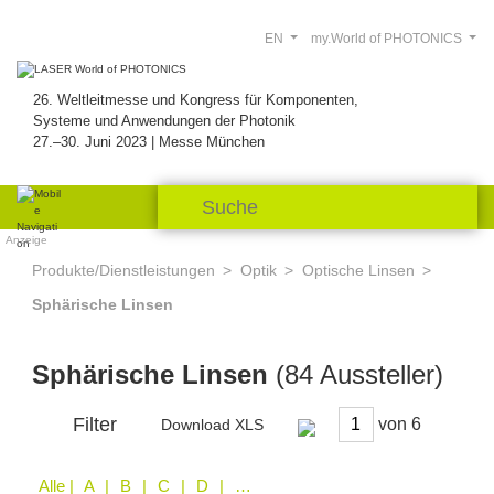
EN
my.World of PHOTONICS
26. Weltleitmesse und Kongress für Komponenten,
Systeme und Anwendungen der Photonik
27.–30. Juni 2023 | Messe München
Anzeige
Produkte/Dienstleistungen
Optik
Optische Linsen
Sphärische Linsen
Sphärische Linsen
(84 Aussteller)
Filter
von
Download XLS
Alle
| A | B | C | D | E | F | G | H | I | K | L | M | N | O | P | S | T | U | V | W | X | Z