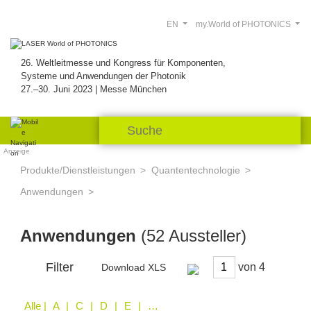
EN
my.World of PHOTONICS
26. Weltleitmesse und Kongress für Komponenten,
Systeme und Anwendungen der Photonik
27.–30. Juni 2023 | Messe München
Anzeige
Produkte/Dienstleistungen
Quantentechnologie
Anwendungen
Anwendungen
(52 Aussteller)
Filter
von
Download XLS
Alle
| A | C | D | E | F | H | I | K | L | M | O | P | Q | R | S | T | V