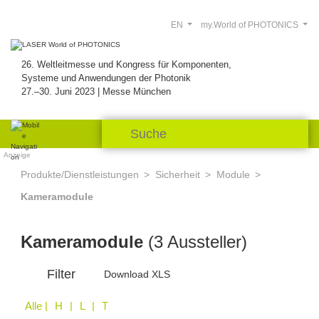
EN
my.World of PHOTONICS
26. Weltleitmesse und Kongress für Komponenten,
Systeme und Anwendungen der Photonik
27.–30. Juni 2023 | Messe München
Anzeige
Produkte/Dienstleistungen
Sicherheit
Module
Kameramodule
Kameramodule
(3 Aussteller)
Filter
Download XLS
Alle
| H | L | T