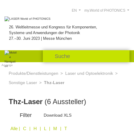
EN
my.World of PHOTONICS
26. Weltleitmesse und Kongress für Komponenten,
Systeme und Anwendungen der Photonik
27.–30. Juni 2023 | Messe München
Anzeige
Produkte/Dienstleistungen
Laser und Optoelektronik
Sonstige Laser
Thz-Laser
Thz-Laser
(6 Aussteller)
Filter
Download XLS
Alle
| C | H | L | M | T