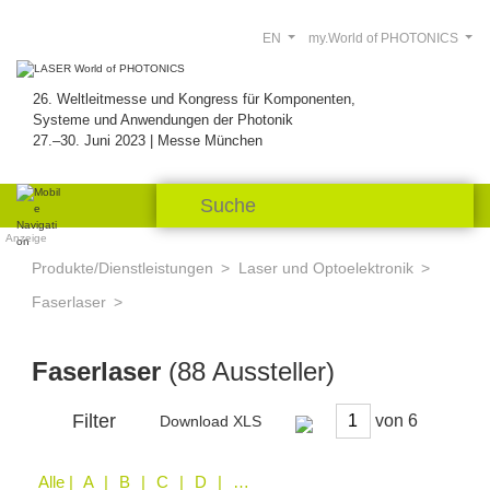
EN
my.World of PHOTONICS
26. Weltleitmesse und Kongress für Komponenten,
Systeme und Anwendungen der Photonik
27.–30. Juni 2023 | Messe München
Anzeige
Produkte/Dienstleistungen
Laser und Optoelektronik
Faserlaser
Faserlaser
(88 Aussteller)
Filter
von
Download XLS
Alle
| A | B | C | D | E | F | G | H | I | J | L | M | N | O | P | S | T | V | W | X | Y | Z