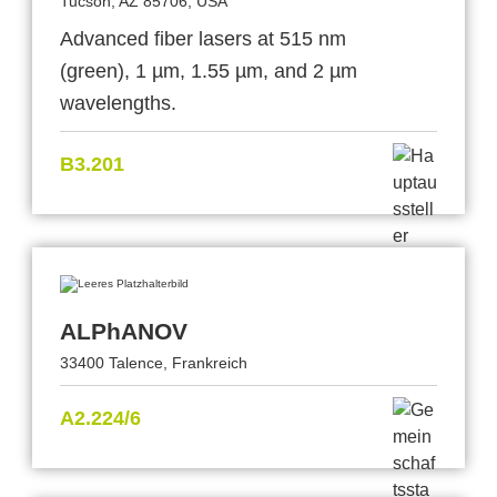
Tucson, AZ 85706, USA
Advanced fiber lasers at 515 nm
(green), 1 µm, 1.55 µm, and 2 µm
wavelengths.
B3.201
ALPhANOV
33400 Talence, Frankreich
A2.224/6