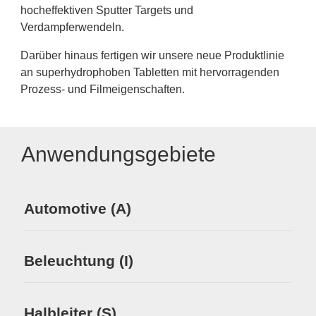
hocheffektiven Sputter Targets und
Verdampferwendeln.
Darüber hinaus fertigen wir unsere neue Produktlinie
an superhydrophoben Tabletten mit hervorragenden
Prozess- und Filmeigenschaften.
Anwendungsgebiete
Automotive (A)
Ma
Ve
Beleuchtung (I)
Ph
En
Halbleiter (S)