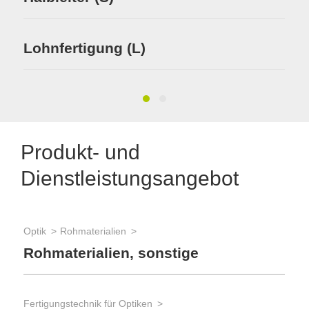
Me
Lohnfertigung (L)
(S
Produkt- und
Dienstleistungsangebot
Optik
Rohmaterialien
Fer
Rohmaterialien, sonstige
Opt
Fi
Fertigungstechnik für Optiken