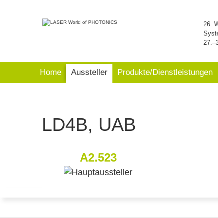
26. 
Syst
27.–
Home
Aussteller
Produkte/Dienstleistungen
LD4B, UAB
A2.523