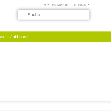
EN
my.World of PHOTONICS
sse
Jobboard