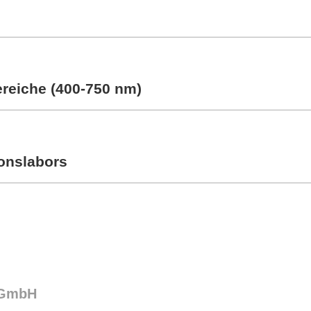
ereiche (400-750 nm)
ionslabors
 GmbH