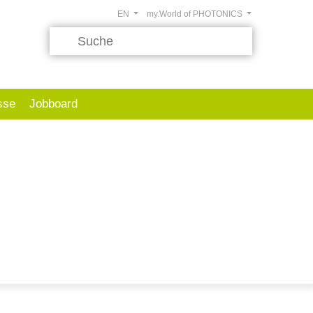
EN
my.World of PHOTONICS
sse
Jobboard