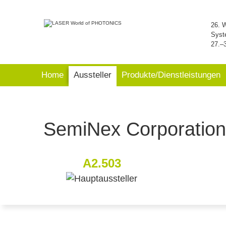
26. 
Syst
27.–
Home
Aussteller
Produkte/Dienstleistungen
SemiNex Corporation
A2.503