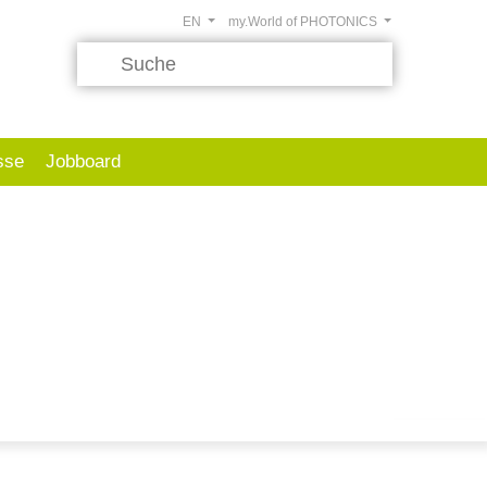
EN
my.World of PHOTONICS
sse
Jobboard