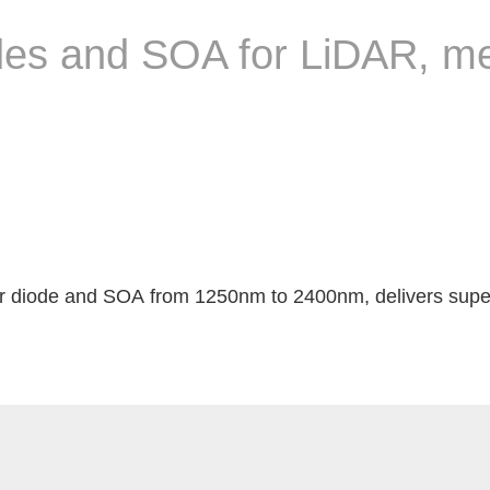
des and SOA for LiDAR, me
er diode and SOA from 1250nm to 2400nm, delivers super