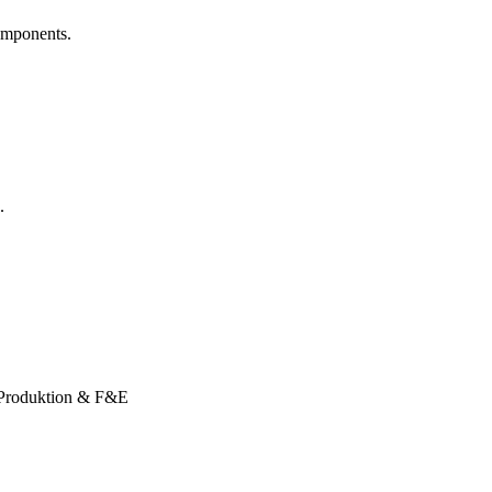
omponents.
.
 Produktion & F&E