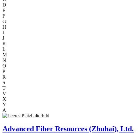
D
E
F
G
H
I
J
K
L
M
N
O
P
R
S
T
V
X
Y
A
Advanced Fiber Resources (Zhuhai), Ltd.