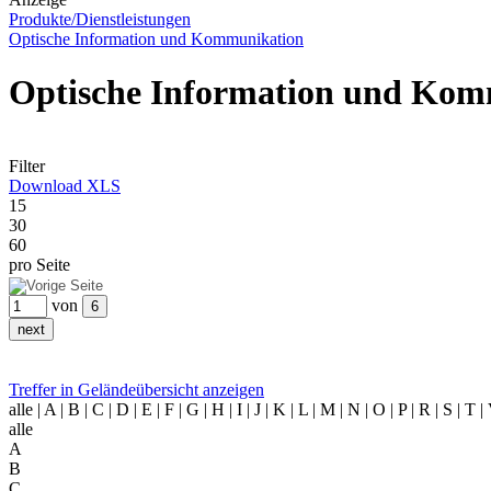
Produkte/Dienstleistungen
Optische Information und Kommunikation
Optische Information und Ko
Filter
Download XLS
15
30
60
pro Seite
von
Treffer in Geländeübersicht anzeigen
alle
| A | B | C | D | E | F | G | H | I | J | K | L | M | N | O | P | R | S | T 
alle
A
B
C