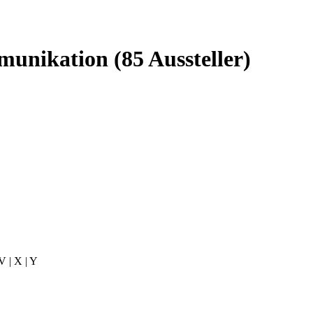
mmunikation
(85 Aussteller)
| V | X | Y