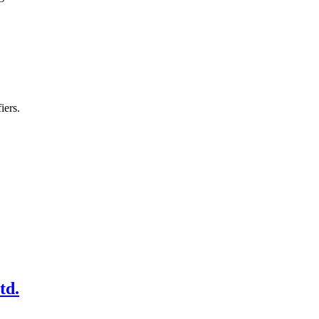
iers.
td.