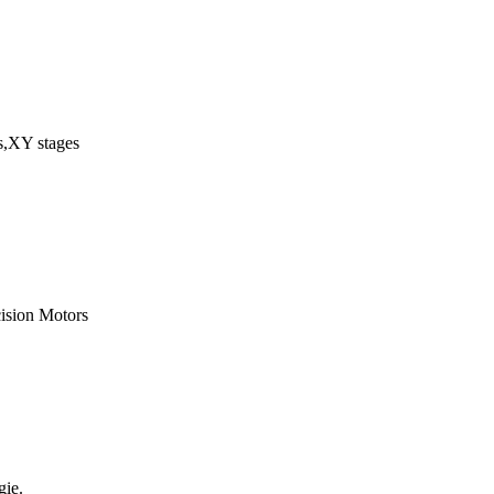
rs,XY stages
ision Motors
gie.