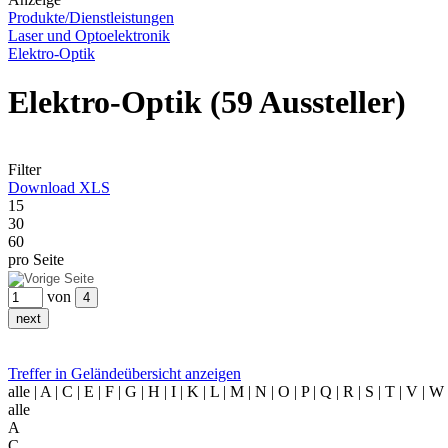
Produkte/Dienstleistungen
Laser und Optoelektronik
Elektro-Optik
Elektro-Optik
(59 Aussteller)
Filter
Download XLS
15
30
60
pro Seite
von
Treffer in Geländeübersicht anzeigen
alle
| A | C | E | F | G | H | I | K | L | M | N | O | P | Q | R | S | T | V | W
alle
A
C