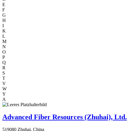
E
F
G
H
I
K
L
M
N
O
P
Q
R
S
T
V
W
Y
A
Advanced Fiber Resources (Zhuhai), Ltd.
519080 Zhuhai, China