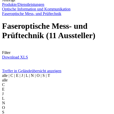
Produkte/Dienstleistungen
Optische Information und Kommunikation
Faseroptische Mess- und Prüftechnik
Faseroptische Mess- und
Prüftechnik
(11 Aussteller)
Filter
Download XLS
Treffer in Geländeübersicht anzeigen
alle
| C | E | J | L | N | O | S | T
alle
C
E
J
L
N
O
S