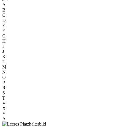
A
B
C
D
E
F
G
H
I
J
K
L
M
N
O
P
R
S
T
V
X
Y
A