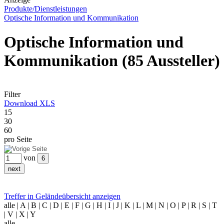
Produkte/Dienstleistungen
Optische Information und Kommunikation
Optische Information und
Kommunikation
(85 Aussteller)
Filter
Download XLS
15
30
60
pro Seite
von
Treffer in Geländeübersicht anzeigen
alle
| A | B | C | D | E | F | G | H | I | J | K | L | M | N | O | P | R | S | T
| V | X | Y
alle