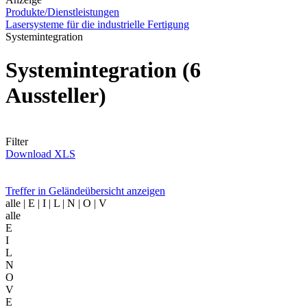
Produkte/Dienstleistungen
Lasersysteme für die industrielle Fertigung
Systemintegration
Systemintegration
(6
Aussteller)
Filter
Download XLS
Treffer in Geländeübersicht anzeigen
alle
| E | I | L | N | O | V
alle
E
I
L
N
O
V
E