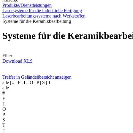
Produkte/Dienstleistungen
Lasersysteme für die industrielle Fertigung
Laserbearbeitungssysteme nach Werkstoffen
Systeme für die Keramikbearbeitung
Systeme für die Keramikbearb
Filter
Download XLS
Treffer in Geländeübersicht anzeigen
alle
| # | F | L | O | P | S | T
alle
#
F
L
O
P
S
T
#