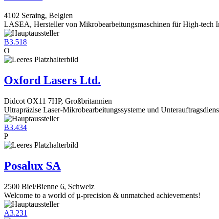
4102 Seraing, Belgien
LASEA, Hersteller von Mikrobearbeitungsmaschinen für High-tech In
B3.518
O
Oxford Lasers Ltd.
Didcot OX11 7HP, Großbritannien
Ultrapräzise Laser-Mikrobearbeitungssysteme und Unterauftragsdiens
B3.434
P
Posalux SA
2500 Biel/Bienne 6, Schweiz
Welcome to a world of µ-precision & unmatched achievements!
A3.231