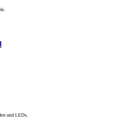
le.
d
den und LEDs.