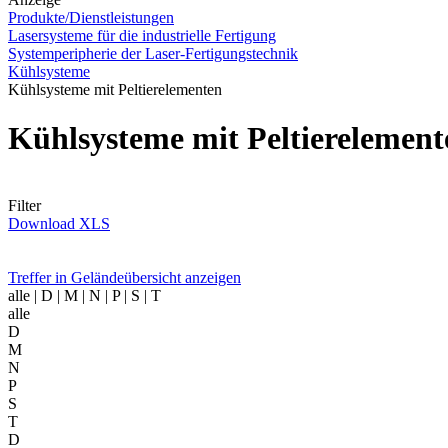
Produkte/Dienstleistungen
Lasersysteme für die industrielle Fertigung
Systemperipherie der Laser-Fertigungstechnik
Kühlsysteme
Kühlsysteme mit Peltierelementen
Kühlsysteme mit Peltierelemen
Filter
Download XLS
Treffer in Geländeübersicht anzeigen
alle
| D | M | N | P | S | T
alle
D
M
N
P
S
T
D