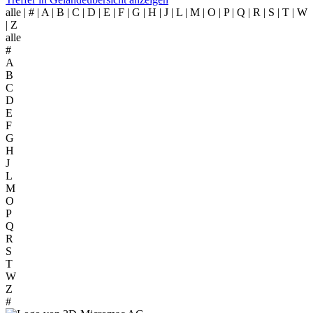
alle
| # | A | B | C | D | E | F | G | H | J | L | M | O | P | Q | R | S | T | W
| Z
alle
#
A
B
C
D
E
F
G
H
J
L
M
O
P
Q
R
S
T
W
Z
#