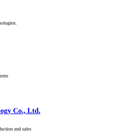
nologien.
tems
ogy Co., Ltd.
ction and sales