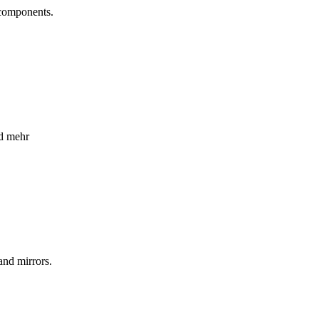
 components.
nd mehr
and mirrors.