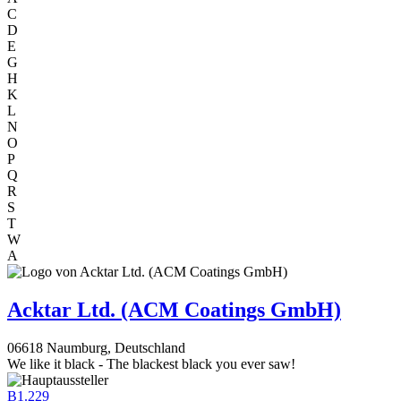
C
D
E
G
H
K
L
N
O
P
Q
R
S
T
W
A
Acktar Ltd. (ACM Coatings GmbH)
06618 Naumburg, Deutschland
We like it black - The blackest black you ever saw!
B1.229