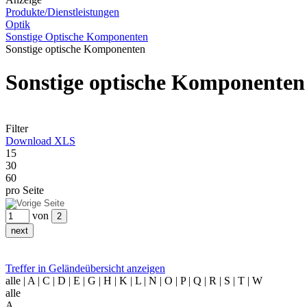
Produkte/Dienstleistungen
Optik
Sonstige Optische Komponenten
Sonstige optische Komponenten
Sonstige optische Komponente
Filter
Download XLS
15
30
60
pro Seite
von
Treffer in Geländeübersicht anzeigen
alle
| A | C | D | E | G | H | K | L | N | O | P | Q | R | S | T | W
alle
A