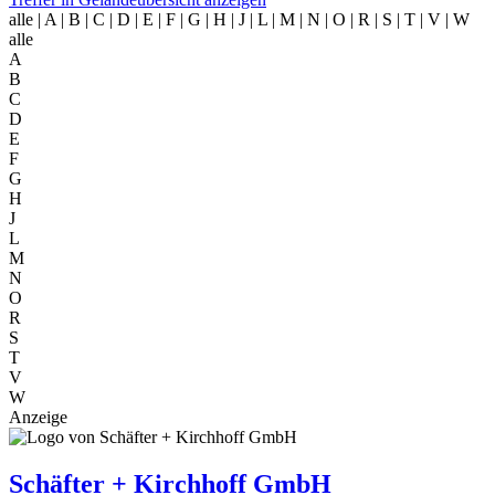
alle
| A | B | C | D | E | F | G | H | J | L | M | N | O | R | S | T | V | W
alle
A
B
C
D
E
F
G
H
J
L
M
N
O
R
S
T
V
W
Anzeige
Schäfter + Kirchhoff GmbH