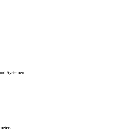
H
 und Systemen
meters