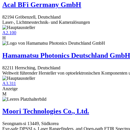
Acal BFi Germany GmbH
82194 Gröbenzell, Deutschland
Laser-, Lichtmesstechnik- und Kameralösungen
A2.100
H
Hamamatsu Photonics Deutschland Gmb
82211 Herrsching, Deutschland
Weltweit führender Hersteller von optoelektronischen Komponenten
A3.311
Anzeige
M
Moori Technologies Co., Ltd.
Seongnam-si 13449, Südkorea
Eye-safe DPSSLs, Laser Rangefinders, and Open-path FTIR Spectro