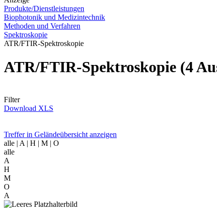
Produkte/Dienstleistungen
Biophotonik und Medizintechnik
Methoden und Verfahren
Spektroskopie
ATR/FTIR-Spektroskopie
ATR/FTIR-Spektroskopie
(4 Au
Filter
Download XLS
Treffer in Geländeübersicht anzeigen
alle
| A | H | M | O
alle
A
H
M
O
A