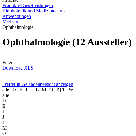
Produkte/Dienstleistungen
Biophotonik und Medizintechnik
Anwendungen
Medizin
Ophthalmologie
Ophthalmologie
(12 Aussteller)
Filter
Download XLS
Treffer in Geländeübersicht anzeigen
alle
| D | E | I | J | L | M | O | P | T | W
alle
D
E
I
J
L
M
O