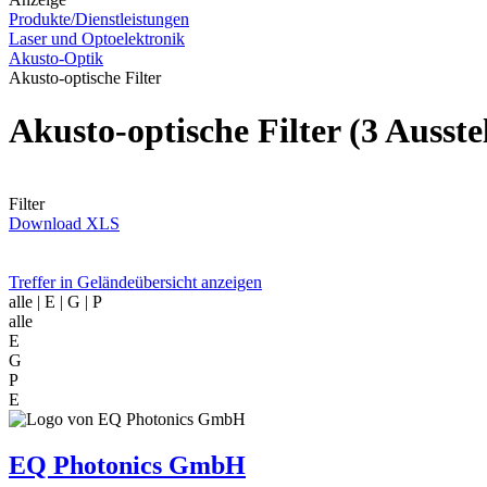
Produkte/Dienstleistungen
Laser und Optoelektronik
Akusto-Optik
Akusto-optische Filter
Akusto-optische Filter
(3 Ausste
Filter
Download XLS
Treffer in Geländeübersicht anzeigen
alle
| E | G | P
alle
E
G
P
E
EQ Photonics GmbH