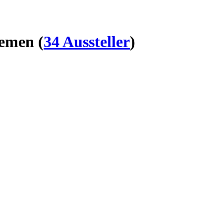
stemen
(
34 Aussteller
)