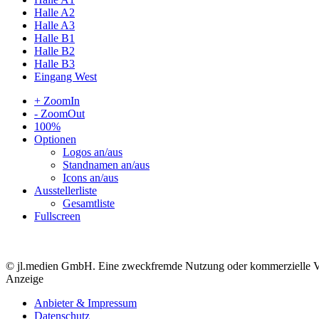
Halle A2
Halle A3
Halle B1
Halle B2
Halle B3
Eingang West
+ ZoomIn
- ZoomOut
100%
Optionen
Logos an/aus
Standnamen an/aus
Icons an/aus
Ausstellerliste
Gesamtliste
Fullscreen
© jl.medien GmbH. Eine zweckfremde Nutzung oder kommerzielle Verwe
Anzeige
Anbieter & Impressum
Datenschutz