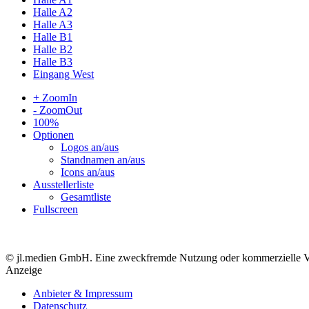
Halle A2
Halle A3
Halle B1
Halle B2
Halle B3
Eingang West
+ ZoomIn
- ZoomOut
100%
Optionen
Logos an/aus
Standnamen an/aus
Icons an/aus
Ausstellerliste
Gesamtliste
Fullscreen
© jl.medien GmbH. Eine zweckfremde Nutzung oder kommerzielle Verwe
Anzeige
Anbieter & Impressum
Datenschutz