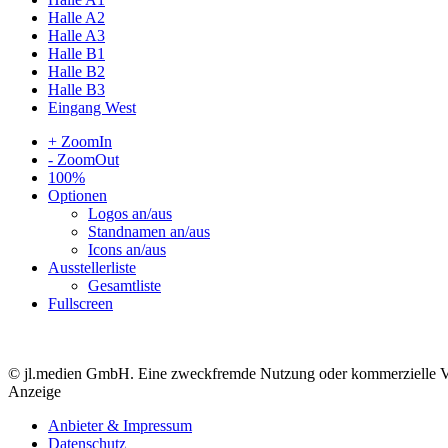
Halle A2
Halle A3
Halle B1
Halle B2
Halle B3
Eingang West
+ ZoomIn
- ZoomOut
100%
Optionen
Logos an/aus
Standnamen an/aus
Icons an/aus
Ausstellerliste
Gesamtliste
Fullscreen
© jl.medien GmbH. Eine zweckfremde Nutzung oder kommerzielle Verwe
Anzeige
Anbieter & Impressum
Datenschutz