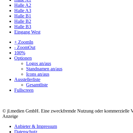
Halle A2
Halle A3
Halle B1
Halle B2
Halle B3
Eingang West
+ ZoomIn
- ZoomOut
100%
Optionen
Logos an/aus
Standnamen an/aus
Icons an/aus
Ausstellerliste
Gesamtliste
Fullscreen
© jl.medien GmbH. Eine zweckfremde Nutzung oder kommerzielle Verwe
Anzeige
Anbieter & Impressum
Datenschutz