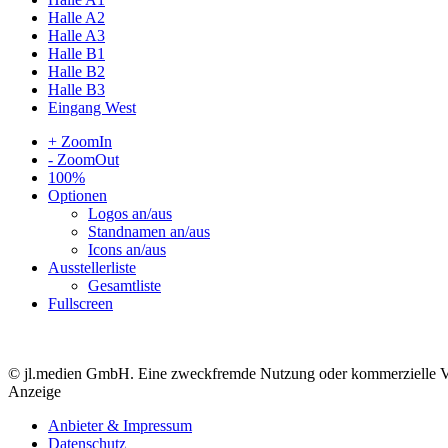
Halle A2
Halle A3
Halle B1
Halle B2
Halle B3
Eingang West
+ ZoomIn
- ZoomOut
100%
Optionen
Logos an/aus
Standnamen an/aus
Icons an/aus
Ausstellerliste
Gesamtliste
Fullscreen
© jl.medien GmbH. Eine zweckfremde Nutzung oder kommerzielle Verwe
Anzeige
Anbieter & Impressum
Datenschutz