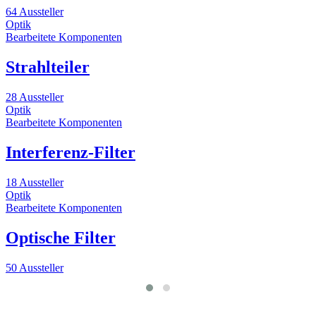
64 Aussteller
4
Optik
O
Bearbeitete Komponenten
D
B
Strahlteiler
28 Aussteller
Optik
1
Bearbeitete Komponenten
Interferenz-Filter
18 Aussteller
Optik
Bearbeitete Komponenten
Optische Filter
50 Aussteller