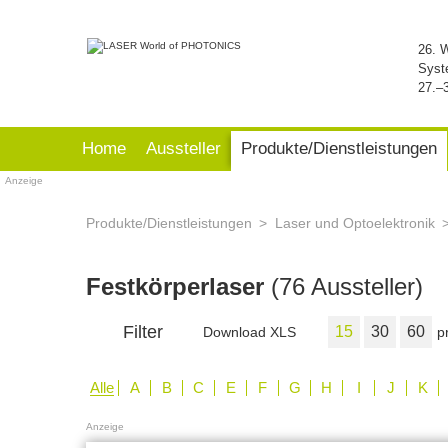
26. 
Syst
27.–
Home
Aussteller
Produkte/Dienstleistungen
Anzeige
Produkte/Dienstleistungen
Laser und Optoelektronik
Festkörperlaser
(76 Aussteller)
Filter
15
30
60
Download XLS
p
Alle
A
B
C
E
F
G
H
I
J
K
Anzeige