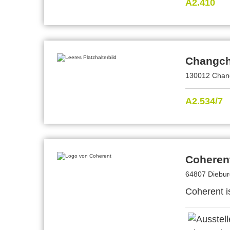
A2.410
Changchu
130012 Chan
A2.534/7
Coheren
64807 Diebur
Coherent i