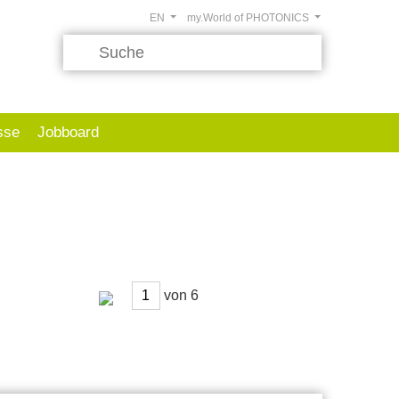
EN
my.World of PHOTONICS
sse
Jobboard
von