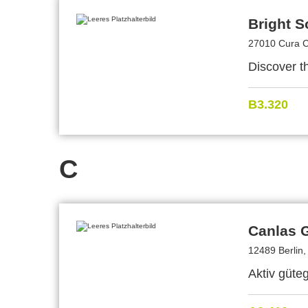
Bright So
27010 Cura Ca
Discover th
B3.320
C
Canlas
12489 Berlin,
Aktiv güte