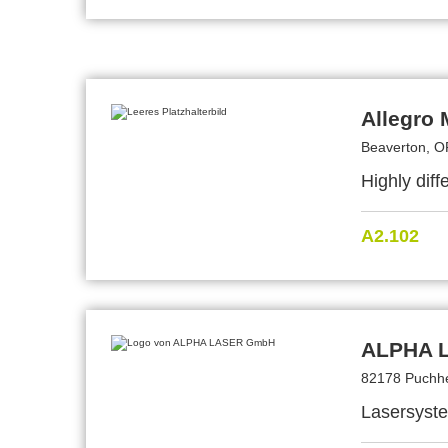
Allegro
Beaverton, O
Highly dif
A2.102
ALPHA 
82178 Puchhe
Lasersyst