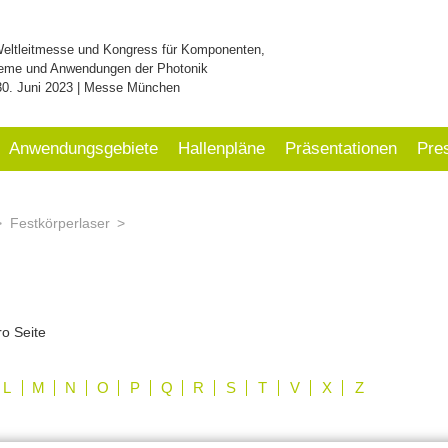
Weltleitmesse und Kongress für Komponenten,
eme und Anwendungen der Photonik
30. Juni 2023 | Messe München
Anwendungsgebiete
Hallenpläne
Präsentationen
Pre
Festkörperlaser
ro Seite
L
M
N
O
P
Q
R
S
T
V
X
Z