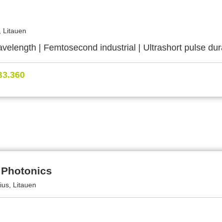
, Litauen
velength | Femtosecond industrial | Ultrashort pulse dur
B3.360
 Photonics
ius, Litauen