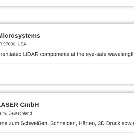
 Microsystems
R 97006, USA
ferentiated LiDAR components at the eye-safe wavelengt
LASER GmbH
im, Deutschland
eme zum Schweißen, Schneiden, Härten, 3D Druck sowi