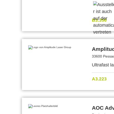
B3.356
Amplitu
33600 Pessac
Ultrafast 
A3.223
AOC Adv