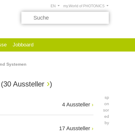
EN
my.World of PHOTONICS
sse
Jobboard
und Systemen
n
(
30 Aussteller
)
sp
on
4 Aussteller
sor
ed
by
17 Aussteller