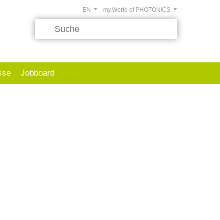
EN
my.World of PHOTONICS
sse
Jobboard