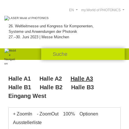
EN
my.World of PHOTONICS
26. Weltleitmesse und Kongress für Komponenten,
Systeme und Anwendungen der Photonik
27.–30. Juni 2023 | Messe München
Halle A1
Halle A2
Halle A3
Halle B1
Halle B2
Halle B3
Eingang West
+ ZoomIn
- ZoomOut
100%
Optionen
Ausstellerliste