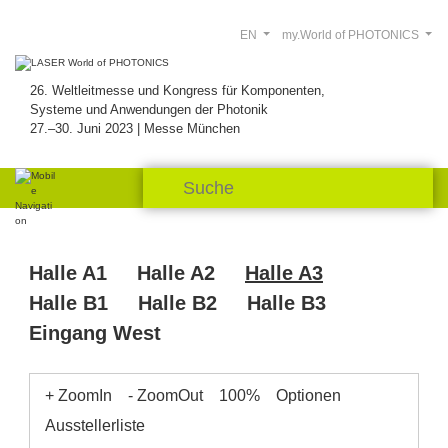
EN
my.World of PHOTONICS
26. Weltleitmesse und Kongress für Komponenten,
Systeme und Anwendungen der Photonik
27.–30. Juni 2023 | Messe München
Halle A1
Halle A2
Halle A3
Halle B1
Halle B2
Halle B3
Eingang West
+ ZoomIn
- ZoomOut
100%
Optionen
Ausstellerliste